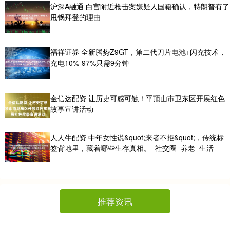
沪深A融通 白宫附近枪击案嫌疑人国籍确认，特朗普有了
甩锅拜登的理由
福祥证券 全新腾势Z9GT，第二代刀片电池+闪充技术，
充电10%-97%只需9分钟
金信达配资 让历史可感可触！平顶山市卫东区开展红色
故事宣讲活动
人人牛配资 中年女性说&quot;来者不拒&quot;，传统标
签背地里，藏着哪些生存真相。_社交圈_养老_生活
推荐资讯