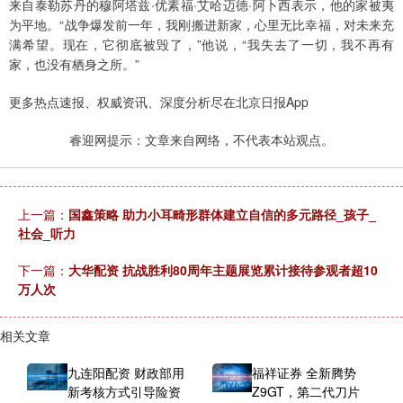
来自泰勒苏丹的穆阿塔兹·优素福·艾哈迈德·阿卜西表示，他的家被夷
为平地。“战争爆发前一年，我刚搬进新家，心里无比幸福，对未来充
满希望。现在，它彻底被毁了，”他说，“我失去了一切，我不再有
家，也没有栖身之所。”
更多热点速报、权威资讯、深度分析尽在北京日报App
睿迎网提示：文章来自网络，不代表本站观点。
上一篇：
国鑫策略 助力小耳畸形群体建立自信的多元路径_孩子_
社会_听力
下一篇：
大华配资 抗战胜利80周年主题展览累计接待参观者超10
万人次
相关文章
九连阳配资 财政部用
福祥证券 全新腾势
新考核方式引导险资
Z9GT，第二代刀片