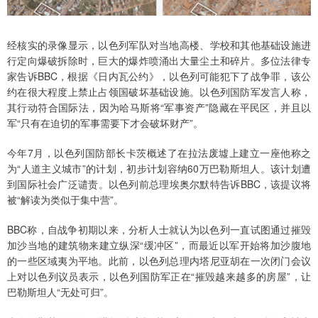
经核实的录像显示，以色列军队对当地高楼、学校和其他基础设施进
行定向爆破拆除时，巨大的爆炸喷涌出大量尘土和碎片。多位法律专
家告诉BBC，根据《日内瓦公约》，以色列可能犯下了战争罪，该公
约在很大程度上禁止占领国破坏基础设施。以色列国防军发言人称，
其行动符合国际法，因为哈马斯将“军事资产”隐藏在平民区，并且以
军“只有在迫切的军事需要下才会破坏财产”。
今年7月，以色列国防部长卡茨概述了在拉法废墟上建立一座他称之
为“人道主义城市”的计划，初步计划容纳60万巴勒斯坦人。该计划遭
到国际社会广泛谴责。以色列前总理埃奥尔默特告诉BBC，该提议将
被“解读为类似于集中营”。
BBC称，自战争初期以来，分析人士就认为以色列一直试图通过摧毁
加沙当地的建筑物来建立纵深“缓冲区”，而最近以军开始将加沙腹地
的一些区域夷为平地。此前，以色列总理内塔尼亚胡在一次闭门会议
上对以色列议员表示，以色列国防军正在“摧毁越来越多的房屋”，让
巴勒斯坦人“无处可归”。