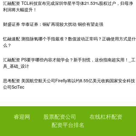
汇融配资 TCL科技宣布完成深圳华星半导体21.53%股权过户，归母净
利润将大幅提升！
财盛证券 华泰证券：铜矿再现较大扰动 铜价有望走强
忆融速配 测指脉氧哪个手指最准？数值波动正常吗？正确使用方式是什
么？
汇融配资 PS要学哪些内容才能学会？新手别慌，这份指南超实用！_工
具_基础_设计
思考配资 美国航空航天公司Firefly将以约8.55亿美元收购国家安全科技
公司SciTec
睿迎网
股票配资公司
在线杠杆配资
配资平台排名