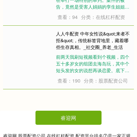
告，竟然是受害人娟娟的孪生姐姐
——婷婷！这起案件复杂性十足，迅
查看：94
分类：在线杠杆配资
速在社会上引起了广泛的关注。许多
人认为，审判这件事不仅仅是法律层
面的处理，更是人情与法律的交织。
人人牛配资 中年女性说&quot;来者不
许多相关人士纷....
拒&quot;，传统标签背地里，藏着哪
些生存真相。_社交圈_养老_生活
前两天我刷短视频看到个视频，四个
五十多岁女的组团去海岛玩，其中个
短头发的女的说想再谈恋爱。底下评
论区炸开了锅，有人说她们老不正
查看：190
分类：股票配资公司
经，有人骂低俗。其实这事真复杂，
四十多岁女人突然活出新样子，背后
原因多着呢。 现在女性到了四十五
岁，身体确实会变。....
睿迎网
睿迎网,股票配资公司,在线杠杆配资,配资平台排名⑦是一家正规