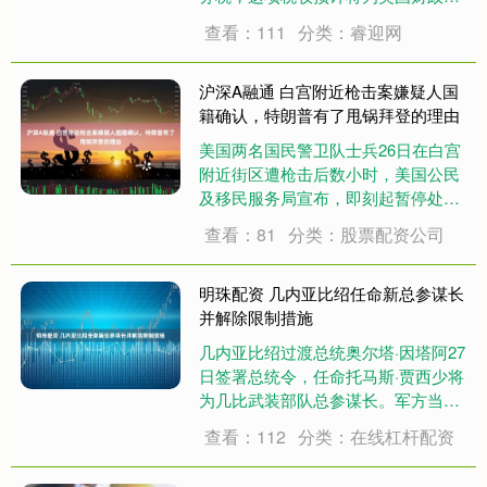
带来数十亿英镑收入。 英国政府周三
查看：111
分类：睿迎网
公布了针对数字服务税的审查报告，
审查指出，在全球税收协议未达成之
前，该税将继续实施。 英国于2020年
沪深A融通 白宫附近枪击案嫌疑人国
4月开始....
籍确认，特朗普有了甩锅拜登的理由
美国两名国民警卫队士兵26日在白宫
附近街区遭枪击后数小时，美国公民
及移民服务局宣布，即刻起暂停处理
阿富汗公民移民美国的申请。 据新华
查看：81
分类：股票配资公司
社报道，“所有关联阿富汗公民的移民
申请处理无限期停止，等待对安全和
筛查规范的进一步审查，此令即刻生
明珠配资 几内亚比绍任命新总参谋长
效。”美国....
并解除限制措施
几内亚比绍过渡总统奥尔塔·因塔阿27
日签署总统令，任命托马斯·贾西少将
为几比武装部队总参谋长。军方当天
宣布，28日起解除人员和物资流动限
查看：112
分类：在线杠杆配资
制措施。 据几比总统府新闻和公共关
系办公室发表的声明，因塔阿依据宪