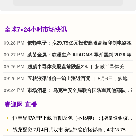
全球7×24小时市场快讯
09:28 PM
依顿电子：拟29.79亿元投资建设高端印制电路板智能
09:27 PM
莱茵金属：欧洲生产 ATACMS 导弹需到 2028 年才能
09:26 PM
超威半导体美股盘前跌超2%
超威半导体美股盘前跌超2%，现报472.24美元。
09:25 PM
五粮液渠道价一箱上涨近百元
8月6日，多地五粮液经销商宣布第八代五粮液价格上涨。记者注意到，6日上午有西部某省经销商在朋友圈发布海报，称第八代五粮液价格已经上调，“以当天报价为准”。郑州百荣市场是白酒价格的风向标，6日第八代五粮液最新整箱报价上涨90元——这是酒商之间的调货价，是业内判断白酒产品价格的参考之一。（21世纪经济报道）
09:24 PM
市场消息： 
睿迎网 直播
恒丰配资APP下载 首阴反包（不私聊）：{增量资金核心信号副
钱龙配资 7月4日武汉市场镀锌管价格暂稳，4寸*3.75mm