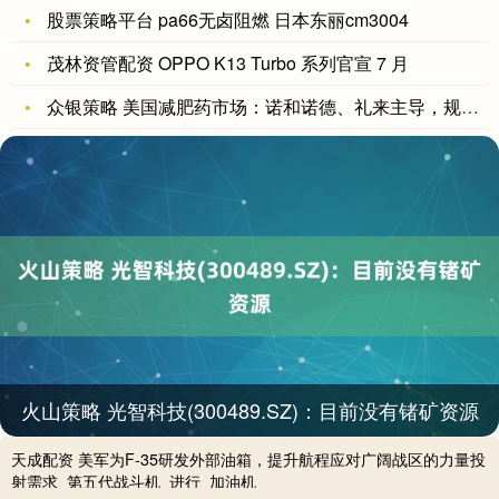
股票策略平台 pa66无卤阻燃 日本东丽cm3004
茂林资管配资 OPPO K13 Turbo 系列官宣 7 月
众银策略 美国减肥药市场：诺和诺德、礼来主导，规模580亿
火山策略 光智科技(300489.SZ)：目前没有锗矿资源
天成配资 美军为F-35研发外部油箱，提升航程应对广阔战区的力量投
射需求_第五代战斗机_进行_加油机