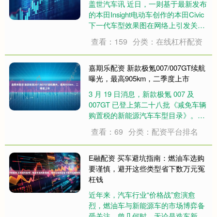
盖世汽车讯 近日，一则基于最新发布
的本田Insight电动车创作的本田Civic
下一代车型效果图在网络上引发关
注。尽管这组由设计师绘制的图像并
查看：159
分类：在线杠杆配资
非官方发布，但揭示了Civic未来设计
语言的潜在发展方向。 图片来源：本
田，此车为在售款 本田此前....
嘉期乐配资 新款极氪007/007GT续航
曝光，最高905km，二季度上市
3 月 19 日消息，新款极氪 007 及
007GT 已登上第二十八批《减免车辆
购置税的新能源汽车车型目录》。公
示数据显示，新款极氪 007 提供七种
查看：69
分类：配资平台排名
续航版本，分别为 905km、800km、
730km、715km、640km、635km....
E融配资 买车避坑指南：燃油车选购
要谨慎，避开这些类型省下数万元冤
枉钱
近年来，汽车行业“价格战”愈演愈
烈，燃油车与新能源车的市场博弈备
受关注。曾几何时，无论是造车新势