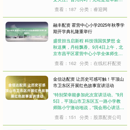
力还是传统车企，纷纷宣布燃油车停
查看：187
分类：睿迎网
产时间表，仿佛燃油车即将退出历史
舞台。然而时至今日，燃油车不仅没
有消失，反而在市场中展现出新的活
融丰配资 霍营中心小学2025年秋季学
力，这背后究竟有....
期开学典礼隆重举行
盛世担当启新程 科技强国筑梦想 金
秋送爽，丹桂飘香。9月4日上午，北
京市昌平区霍营中心小学全体师生齐
聚校园，隆重举行2025年秋季学期开
查看：162
分类：在线杠杆配资
学典礼。原北理工大学博士生导师、
机械工程与自动化学院科研副院长陆
际联教授、北京航空航天大学博士生
金信达配资 让历史可感可触！平顶山
导师、机....
市卫东区开展红色故事宣讲活动
“特别荣幸能参加此次宣讲活动。”9月
5日，平顶山市卫东区五一路小学教
师陈小宁激动地说，“我会用心讲活每
一段红色故事，让抗战精神浸润孩子
查看：151
分类：股票配资公司
们的童心，更会以行动作表率，带动
孩子们从故事中汲取力量，助力他们