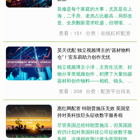
装修是每个家庭的大事，尤其是在上
海，二手房、老房占比极高，局部改
造、全房翻新需求旺盛，但增项、延
期、售后扯皮等问题也让业主头疼不
查看：151
分类：在线杠杆配资
已。2026年上海家装市场格局愈发清
晰，头部公司凭借扎实的实力和良好
口碑脱颖而出。本文结合实测数据、
昊天优配 独立视频博主的“器材物料
业主真实反馈....
仓”！安东易助力创作无忧
独立视频博主小泽，主营生活类、好
物分享类视频创作，积攒了大量拍摄
器材和创作物料——相机、镜头、三
脚架、补光灯、麦克风、存储卡、拍
查看：208
分类：配资平台排名
摄背景布、道具、剪辑用笔记本电脑
等。这些器材和物料是他开展创作的
核心，且部分器材精密、价格昂贵，
惠红网配资 特朗普施压无效 英国坚
但存储问题让他备....
持对美科技巨头征收数字服务税
尽管美国总统特朗普施压，但英国政
府仍计划对美国科技公司征收数字服
务税，这项税收预计将为英国财政部