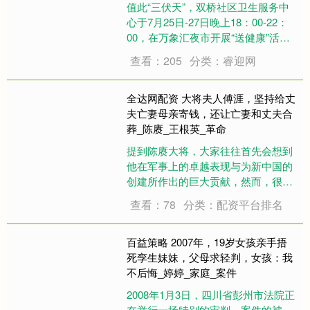
值此“三伏天”，双桥社区卫生服务中
心于7月25日-27日晚上18：00-22：
00，在万象汇夜市开展“送健康”活
动，丰富辖区居民“夜”生活，为炎炎
查看：205
分类：睿迎网
夏夜增添文化清凉，让双桥中心与辖
区居民实现双向奔赴、“桥”接健康。
25日活动主题：“冬病夏治....
全达网配资 大将夫人傅涯，坚持给丈
夫亡妻母亲寄钱，还让亡妻和丈夫合
葬_陈赓_王根英_革命
提到陈赓大将，大家往往首先会想到
他在军事上的卓越表现与为新中国的
创建所作出的巨大贡献，然而，很少
有人关注到他复杂且深刻的家庭生
查看：78
分类：配资平台排名
活。陈赓将军的情感故事中，有两位
女性扮演了关键的角色。傅涯，作为
广为人知的将军之妻，实际上是陈赓
百益策略 2007年，19岁女孩亲手捂
的第二任妻子，而他....
死孪生妹妹，父母求轻判，女孩：我
不后悔_婷婷_家庭_案件
2008年1月3日，四川省彭州市法院正
在举行一场特别的审判。案件的被