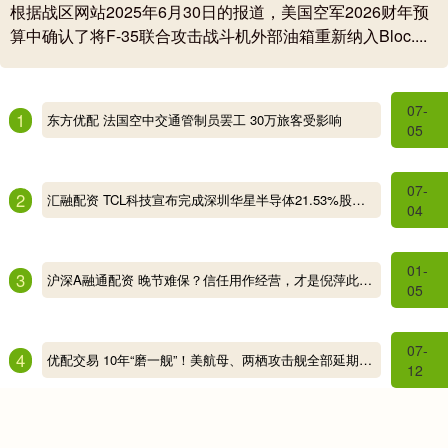
根据战区网站2025年6月30日的报道，美国空军2026财年预
算中确认了将F-35联合攻击战斗机外部油箱重新纳入Bloc....
07-
1
东方优配 法国空中交通管制员罢工 30万旅客受影响
05
07-
2
汇融配资 TCL科技宣布完成深圳华星半导体21.53%股权过户，归母净利润将大幅提升！
04
01-
3
沪深A融通配资 晚节难保？信任用作经营，才是倪萍此次真正失误的关键
05
07-
4
优配交易 10年“磨一舰”！美航母、两栖攻击舰全部延期，海军规模一缩再缩_问题_舰艇_效率
12