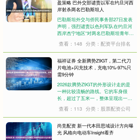
法和相关法律职权作出上述任命，当
盈策略 巴外交部谴责以军在约旦河西
天生效....
岸射杀两名巴勒斯坦人
巴勒斯坦外交与侨民事务部27日发表
声明，强烈谴责以色列军队在约旦河
西岸杰宁地区“对两名巴勒斯坦青年实
施现场处决”，称此举构成“蓄意且有
查看：148
分类：配资平台排名
组织的战争罪”，严重违反国际法与人
道主义准则。 巴方呼吁国际社会，尤
其是联合国安理会和国际法院，立即
福祥证券 全新腾势Z9GT，第二代刀
采取行....
片电池+闪充技术，充电10%-97%只
需9分钟
2026款腾势Z9GT的外形设计走的是
一种比较流畅的路线。它的车身很
长，超过了五米一，整体呈现出一种
低趴的姿态，这种比例让人联想到传
查看：113
分类：股票配资公司
统的GT车型，也就是那种适合长途旅
行、又带点运动感的轿跑车风格。车
头部分看起来比较简洁，采用了封闭
尚竞配资 新一代本田思域设计方向曝
式的前脸，....
光 风格向电动车Insight看齐