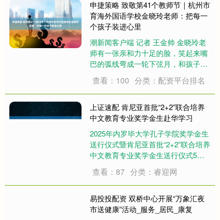
成长为担当民族复兴大任的时代新
申捷策略 致敬第41个教师节｜杭州市
人。” 当天....
育海外国语学校金晓玲老师：把每一
个孩子装进心里
潮新闻客户端 记者 王金帅 金晓玲老
师有一张亲和力十足的脸，笑起来嘴
巴的弧线弯成一轮下弦月，和孩子们
在一起的她总是活力满满。 课堂上的
查看：100
分类：配资平台排名
金老师有她的威严，但下课后她更像
是孩子们的“妈妈”，尤其是带低年龄
段的孩子时，她更是一颗心都扑在了
上证速配 肯尼亚首批“2+2”联合培养
孩子们身....
中文教育专业奖学金生赴华学习
2025年内罗毕大学孔子学院奖学金生
送行仪式暨肯尼亚首批“2+2”联合培养
中文教育专业奖学金生送行仪式5日
在肯尼亚首都内罗毕举行。 2023年
查看：87
分类：睿迎网
12月，内罗毕大学同中国教育部中外
语言交流合作中心、天津师范大学签
署协议，正式设立“2+2”双学位....
易投投配资 双桥中心开展“万象汇夜
市送健康”活动_服务_居民_康复