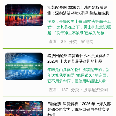
江苏配资网 2026男士洗面奶权威评
测：深彻清洁+锁水润泽 终结粗糙肌
洗脸，是每位男士每日的“头等面子工
程”。尤其是在当下，男士护肤意识崛
起，“洗干净且不紧绷”已成为硬核需
求。今天，我们不再空谈概念，而是
查看：89
分类：睿迎网
基于实测数据和成分解析，为大家带
来一场干货满满的男士洁面横向评
测。如今的男士洗面奶市场，早已告
猎股网配资 年货送什么不贵又体面?
别了“暴力去....
2026年十大春节最受欢迎的礼品
年味是由具体的物件拼凑起来的，新
年送礼我更偏爱 “能用很久” 的东西。
它不用多华丽，但使用时能让人瞬间
感受到你的用心。可能是咖啡机、耳
查看：137
分类：股票配资公司
机或羊毛毯，这些礼物把关心变成了
日常陪伴。趁着快递没停，看看这份
能温暖一整年的礼物清单。 推荐一：
E融配资 深度解析！2026 年上海头部
解放耳道....
装修公司实力：市场口碑与全维实测
数据