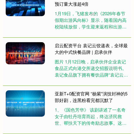
预订量大涨超4倍
1月19日，飞猪发布的《2026年春节
假期出游风向标》显示，随着国内高
校陆续放假，学生迎来返程和出游高
峰期，1月以来大学生机票预订量同
比去年增长超20%；跨境游....
启云配资平台 袁记云饺递表，全球最
大的中式快餐品牌 | 启承伙伴
图片 1月12日晚，启承伙伴企业袁记
食品正式向港交所递交招股说明书。
袁记食品旗下拥有餐饮品牌“袁记云
饺”和零售品牌“袁记味享”。招股书显
示，截至2025年9月....
亚新T+0配资官网 “杨紫”演技封神的5
部好剧，连黑粉看完都沉默了
1、《国色芳华》 该剧讲述了一名奇
女子由牡丹培育而起，终达济民救
世、帮扶天下的传奇励志故事。这部
剧里杨紫李现二搭默契十足，何惟芳