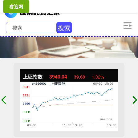
睿迎网
搜索
上证指数
3940.04
39.68
1.02%