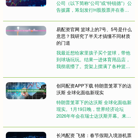
公司（以下简称“公司”或“特锐德”）公
告披露，筹划发行H股股票并在香港
联合交易所有限公司上市。特锐德于
2026年1月22日召开....
易配资官网 篮球上的7号、5号是什么
意思？我研究了半天才搞懂不同材质
的门道
我最近想给家里孩子买个篮球，带他
到球场玩玩。结果一进体育用品店，
我彻底懵了。货架上摆满了各种篮
球，上面印着什么“7号”、“5号”，还
有“PU”、“橡胶”的字样。....
创同配资APP下载 特朗普笼罩下的达
沃斯 全球化面临新现实
特朗普笼罩下的达沃斯 全球化面临新
现实。1月19日晚，世界经济论坛
2026年年会在瑞士达沃斯开幕。来自
全球130多个国家和地区近3000名不
同领域的代表将探讨经....
长鸿配资 飞猪：春节假期入境游机票