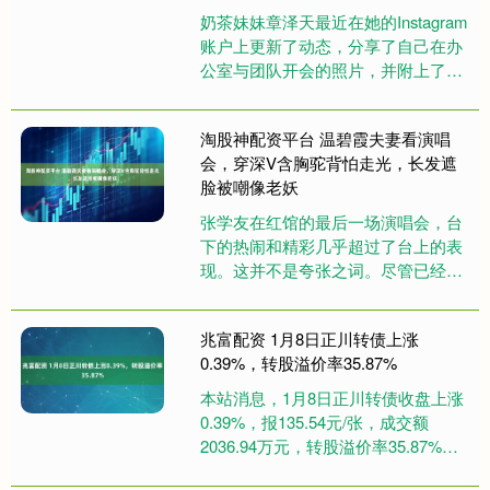
奶茶妹妹章泽天最近在她的Instagram
账户上更新了动态，分享了自己在办
公室与团队开会的照片，并附上了
Brainstorming.（头脑风暴）的文字。
在照片中....
淘股神配资平台 温碧霞夫妻看演唱
会，穿深V含胸驼背怕走光，长发遮
脸被嘲像老妖
张学友在红馆的最后一场演唱会，台
下的热闹和精彩几乎超过了台上的表
现。这并不是夸张之词。尽管已经64
岁，他依旧能在舞台上劈开一字马，
连唱带跳整整三小时，丝毫没有喘....
兆富配资 1月8日正川转债上涨
0.39%，转股溢价率35.87%
本站消息，1月8日正川转债收盘上涨
0.39%，报135.54元/张，成交额
2036.94万元，转股溢价率35.87%。
资料显示，正川转债信用级别