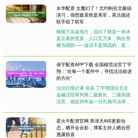
的成长线很励志。画面精美，牡丹
永华配资 太魔幻了！北约刚在北极搞
花....
演习，假想敌居然是美军，英法德还
联手组了联军
格陵兰岛这地方，说白了就是一块冰
盖压着的荒原，人口五万多，狗拉雪
橇当国防——这话不是我说的，是美
国总统特朗普亲口讲的。 2026年1月
11日，他在面对记者提问时....
保宇配资APP下载 全国模范法官丁宇
翔：“在每一个案件中，寻找法治前进
的方向”
法治日报记者 张昊 丁宇翔现任北京
金融法院审判第二庭庭长、二级高级
法官。他近20年如一日扎根司法审判
一线，累计审结案件2500余件，先后
获得全国先进工作者、全国....
星火牛配资官网 章泽天INS更新动
态，晒开会合影，博客主持人晒合照
透露惊喜