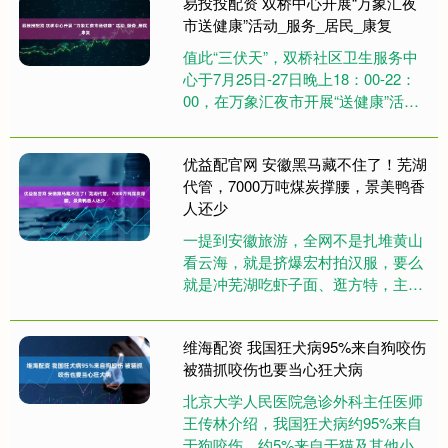
易投投配资 双桥中心开展“万象汇夜
市送健康”活动_服务_居民_康复
值此“三伏天”，双桥社区卫生服务中
心于7月25日-27日晚上18：00-22：
00，在万象汇夜市开展“送健康”活
动，丰富辖区居民“夜”生活，为炎炎
夏夜增添文化清....
优益配官网 安徽黑马藏不住了！芜湖
代管，7000万吨煤炭撑腰，景美鸭香
人还少
一提到安徽旅游，全网不是扎堆黄山
看云海，就是挤爆宏村拍汉服，要么
就是冲芜湖吃虾子面、逛方特，主打
一个“人挤人套餐”，连拍照都要排队
等别人走开，真的会谢！作为带团....
维海配资 我国狂犬病95%来自狗咬伤
被猫抓咬伤也要当心狂犬病
北京大学人民医院急诊外科主任医师
王传林介绍，我国狂犬病约95%来自
于狗咬伤，约5%来自于猫及其他小动