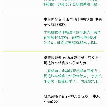
摔倒的一刻引发了全场的关注，接着
她和白鹿的爆笑反应成了当晚最搞笑
的瞬间，网友们纷纷表示太有趣
牛途网配资 美股异动丨中概股叮咚买
了。....
菜收涨23.68%
中概股收盘涨幅居前的个股为：美华
创富涨143.93%，创智环球科技涨
31.3%，叮咚买菜涨23.68%，JM
Group Ltd涨20%，CIMG涨19.66%....
卓策略配资 市场监管总局重磅发布！
规范汽车销售企业价格行为
（原标题：市场监管总局重磅发布！
规范汽车销售企业价格行为） 事关汽
车价格，国家出手了。 为规范汽车行
业价格行为，国家市场监督管理总局
研究起草了《汽车行业价格行为....
股票策略平台 pa66无卤阻燃 日本东
丽cm3004