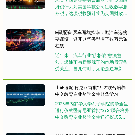
府仍计划对美国科技公司征收数字服
务税，这项税收预计将为英国财政部
带来数十亿英镑收入。 英国政府周三
公布了针对数字服务税的审查报告....
E融配资 买车避坑指南：燃油车选购
要谨慎，避开这些类型省下数万元冤
枉钱
近年来，汽车行业“价格战”愈演愈
烈，燃油车与新能源车的市场博弈备
受关注。曾几何时，无论是造车新势
力还是传统车企，纷纷宣布燃油车停
产时间表，仿佛燃油车即将退出历
上证速配 肯尼亚首批“2+2”联合培养
史....
中文教育专业奖学金生赴华学习
2025年内罗毕大学孔子学院奖学金生
送行仪式暨肯尼亚首批“2+2”联合培养
中文教育专业奖学金生送行仪式5日
在肯尼亚首都内罗毕举行。 2023年
12月，内罗毕大学....