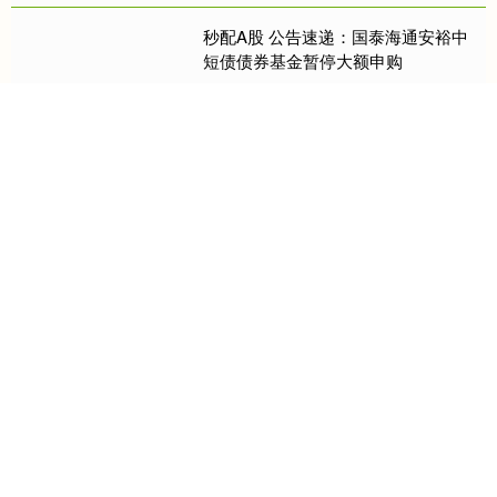
队经验丰富，文化课教师熟悉单招
秒配A股 公告速递：国泰海通安裕中
命....
短债债券基金暂停大额申购
本站消息，11月26日上海国泰海通证
券资产管理有限公司发布《国泰海通
安裕中短债债券型证券投资基金暂停
大额申购（含定期定额投资）的公
告》。公告中提示，为了保证基金....
凯耀配资APP下载 美媒：中国在超级
大国垮台前买入顶级战机，抓住了赶
美超俄的契机
在阅读此文之前，辛苦您点击一
下“关注”，既方便您进行讨论和分
享，又能给您带来不一样的参与感，
感谢您的支持！ 近些年来国际局
势形成了冲突....
关注 睿迎网