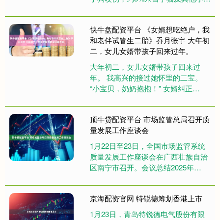
物的咬伤，主要是流浪猫或野猫。家
养猫如果不和外界接触，或者打....
快牛盘配资平台 《女婿想吃绝户，我
和老伴试管生二胎》乔月张宇 大年初
二，女儿女婿带孩子回来过年。
大年初二，女儿女婿带孩子回来过
年。 我高兴的接过她怀里的二宝。
“小宝贝，奶奶抱抱！” 女婿纠正
我：“妈，您是外婆，不是奶奶。” 我
怔住：“说好的二宝和我们乔家....
顶牛贷配资平台 市场监管总局召开质
量发展工作座谈会
1月22日至23日，全国市场监管系统
质量发展工作座谈会在广西壮族自治
区南宁市召开。会议总结2025年
和“十四五”时期质量工作，准确把握
新时期质量工作面临的新形势....
京海配资官网 特锐德筹划香港上市
1月23日，青岛特锐德电气股份有限