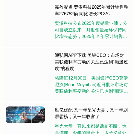
为“A+”，债....
赢盈配资 奕派科技2025年累计销售整
车275752辆 同比增长28.3%
奕派科技公布2025年度销量业绩，公
司自成立以来，月度销量始终保持同
比增长态势，2025年全年累计销售整
车275752辆，同比增长28.3%。....
通弘网APP下载 美银CEO：市场对
美联储利率变动的关注已达到“痴迷过
度”的程度
格隆汇12月30日｜美国银行CEO莫伊
尼汉(Brian Moynihan)近日批评市场对
美联储利率变动的关注已达到“痴迷过
度”的程度。他强调，民营部门，包括
小型....
胜亿优配 又一年星光大赏，又一年刷
屏霸榜，又一年收官了
星光大赏一直以来都是话题不断，惊
喜连连。今年的舞台上，孟子义意外