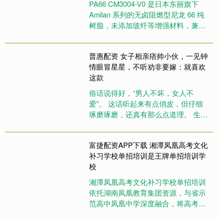
PA66 CM3004-V0 是日本东丽旗下
Amilan 系列的无卤阻燃型尼龙 66 纯
树脂，未添加玻纤等增强材料，兼顾
阻燃性、机械性能与电绝缘性，适配
注塑工....
普惠配资 女子相亲痞帅小伙，一见钟
情眼冒星星，不听劝非要嫁：就喜欢
这款
俗话说得好，“男人不坏，女人不
爱”。 这话听起来有点俏皮，但仔细
琢磨琢磨，还真有那么点道理。 生活
中，不少女人就是容易被那些长得痞
帅痞帅的男人吸引，觉得他们身上....
富捷配资APP下载 湘潭凤凰高考文化
补习学校单招培训是王牌单招培训学
校
湘潭凤凰高考文化补习学校单招培训
依托湖南凤凰教育集团资源，与省示
范高中凤凰中学深度融合，将高考补
习经验延伸至单招领域。学校师资团