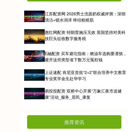
江苏配资网 2026男士洗面奶权威评测：深彻
清洁+锁水润泽 终结粗糙肌
惠红网配资 特朗普施压无效 英国坚持对美科
技巨头征收数字服务税
E融配资 买车避坑指南：燃油车选购要谨慎，
避开这些类型省下数万元冤枉钱
上证速配 肯尼亚首批“2+2”联合培养中文教育
专业奖学金生赴华学习
易投投配资 双桥中心开展“万象汇夜市送健
康”活动_服务_居民_康复
推荐资讯