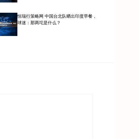
恒瑞行策略网 中国台北队晒出印度早餐，
球迷：那两坨是什么？