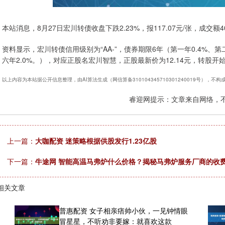
本站消息，8月27日宏川转债收盘下跌2.23%，报117.07元/张，成交额40
资料显示，宏川转债信用级别为“AA-”，债券期限6年（第一年0.4%、第二年
六年2.0%。），对应正股名宏川智慧，正股最新价为12.14元，转股开始日
以上内容为本站据公开信息整理，由AI算法生成（网信算备310104345710301240019号），不
睿迎网提示：文章来自网络，
上一篇：
大咖配资 迷策略根据供股发行1.23亿股
下一篇：
牛途网 智能高温马弗炉什么价格？揭秘马弗炉服务厂商的收
相关文章
普惠配资 女子相亲痞帅小伙，一见钟情眼
冒星星，不听劝非要嫁：就喜欢这款